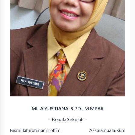
MILA YUSTIANA, S.PD., M.MPAR
- Kepala Sekolah -
Bismillahirohmanirrohim Assalamualaikum