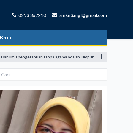
0293 362210
smkn3.mgl@gmail.com
 Kami
n ilmu pengetahuan tanpa agama adalah lumpuh
Hiduplah seakan-a