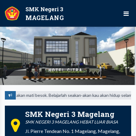
SMK Negeri 3
MAGELANG
 akan mati besok. Belajarlah seakan-akan kau akan hidup selamanya
SMK Negeri 3 Magelang
SMK NEGERI 3 MAGELANG HEBAT LUAR BIASA
Jl. Pierre Tendean No. 1 Magelang, Magelang,