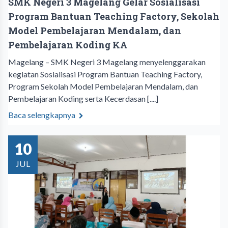
SMK Negeri 3 Magelang Gelar Sosialisasi
Program Bantuan Teaching Factory, Sekolah
Model Pembelajaran Mendalam, dan
Pembelajaran Koding KA
Magelang – SMK Negeri 3 Magelang menyelenggarakan
kegiatan Sosialisasi Program Bantuan Teaching Factory,
Program Sekolah Model Pembelajaran Mendalam, dan
Pembelajaran Koding serta Kecerdasan [....]
Baca selengkapnya
10
JUL