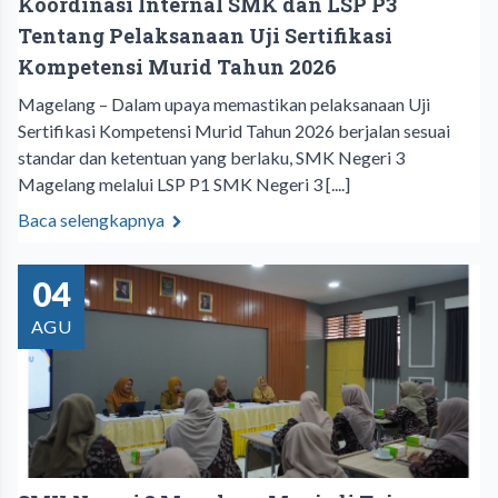
Koordinasi Internal SMK dan LSP P3
Tentang Pelaksanaan Uji Sertifikasi
Kompetensi Murid Tahun 2026
Magelang – Dalam upaya memastikan pelaksanaan Uji
Sertifikasi Kompetensi Murid Tahun 2026 berjalan sesuai
standar dan ketentuan yang berlaku, SMK Negeri 3
Magelang melalui LSP P1 SMK Negeri 3 [....]
Baca selengkapnya
04
AGU