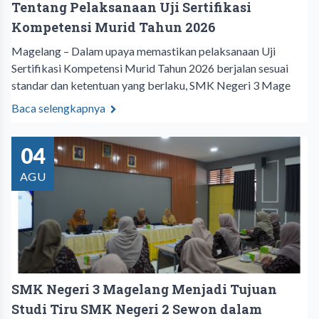
Tentang Pelaksanaan Uji Sertifikasi
Kompetensi Murid Tahun 2026
Magelang – Dalam upaya memastikan pelaksanaan Uji
Sertifikasi Kompetensi Murid Tahun 2026 berjalan sesuai
standar dan ketentuan yang berlaku, SMK Negeri 3 Mage
Baca selengkapnya
04
AGU
SMK Negeri 3 Magelang Menjadi Tujuan
Studi Tiru SMK Negeri 2 Sewon dalam