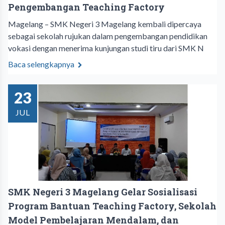
Pengembangan Teaching Factory
Magelang – SMK Negeri 3 Magelang kembali dipercaya
sebagai sekolah rujukan dalam pengembangan pendidikan
vokasi dengan menerima kunjungan studi tiru dari SMK N
Baca selengkapnya
23
JUL
SMK Negeri 3 Magelang Gelar Sosialisasi
Program Bantuan Teaching Factory, Sekolah
Model Pembelajaran Mendalam, dan