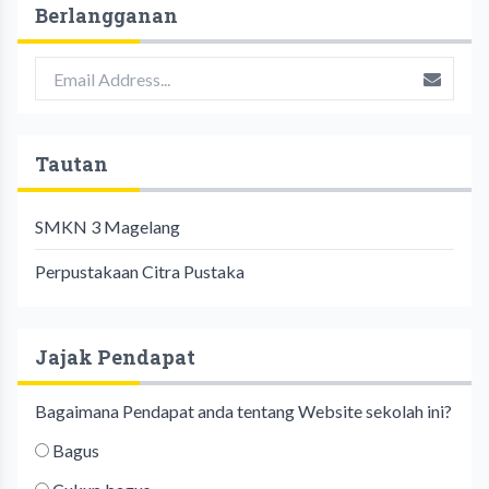
Berlangganan
Tautan
SMKN 3 Magelang
Perpustakaan Citra Pustaka
Jajak Pendapat
Bagaimana Pendapat anda tentang Website sekolah ini?
Bagus