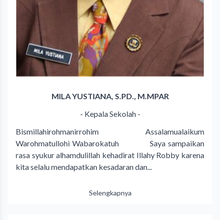
MILA YUSTIANA, S.PD., M.MPAR
- Kepala Sekolah -
Bismillahirohmanirrohim Assalamualaikum
Warohmatullohi Wabarokatuh Saya sampaikan
rasa syukur alhamdulillah kehadirat Illahy Robby karena
kita selalu mendapatkan kesadaran dan...
Selengkapnya