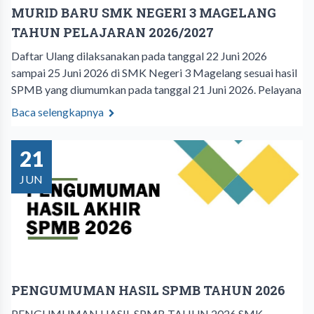
MURID BARU SMK NEGERI 3 MAGELANG
TAHUN PELAJARAN 2026/2027
Daftar Ulang dilaksanakan pada tanggal 22 Juni 2026
sampai 25 Juni 2026 di SMK Negeri 3 Magelang sesuai hasil
SPMB yang diumumkan pada tanggal 21 Juni 2026. Pelayana
Baca selengkapnya
21
JUN
PENGUMUMAN HASIL SPMB TAHUN 2026
PENGUMUMAN HASIL SPMB TAHUN 2026 SMK