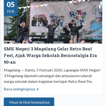
05
FEB
SMK Negeri 3 Magelang Gelar Retro Beat
Fest, Ajak Warga Sekolah Bernostalgia Era
90-an
Magelang — Kamis, 5 Februari 2026, Lapangan SMK Negeri
3 Magelang dipenuhi semangat dan antusiasme seluruh
warga sekolah dalam kegiatan bertajuk Retro Beat Fes
Baca selengkapnya
Muat Artikel Selanjutnya