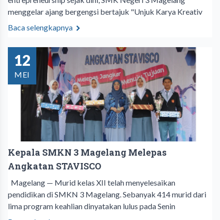
menggelar ajang bergengsi bertajuk "Unjuk Karya Kreativ
Baca selengkapnya
12
MEI
Kepala SMKN 3 Magelang Melepas
Angkatan STAVISCO
Magelang — Murid kelas XII telah menyelesaikan
pendidikan di SMKN 3 Magelang. Sebanyak 414 murid dari
lima program keahlian dinyatakan lulus pada Senin