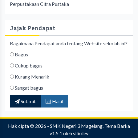
Perpustakaan Citra Pustaka
Jajak Pendapat
Bagaimana Pendapat anda tentang Website sekolah ini?
Bagus
Cukup bagus
Kurang Menarik
Sangat bagus
Submit
Hasil
Hak cipta © 2026 -
SMK Negeri 3 Magelang
.
Tema Barka
v1.5.1
oleh
silirdev